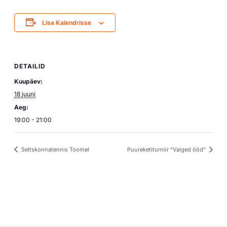
Lisa Kalendrisse
DETAILID
Kuupäev:
18 juuni
Aeg:
19:00 - 21:00
Seltskonnatennis Toomel
Puureketiturniir “Valged ööd”