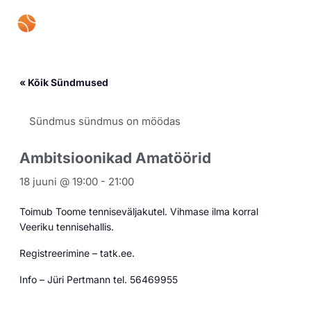
Skip
Mai
to
content
Men
« Kõik Sündmused
Sündmus sündmus on möödas
Ambitsioonikad Amatöörid
18 juuni @ 19:00
-
21:00
Toimub Toome tenniseväljakutel. Vihmase ilma korral
Veeriku tennisehallis.
Registreerimine – tatk.ee.
Info – Jüri Pertmann tel. 56469955