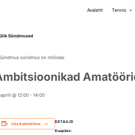
Avaleht
Tennis
Kõik Sündmused
Sündmus sündmus on möödas
Ambitsioonikad Amatööri
 aprill @ 12:00
-
14:00
DETAILID
Lisa Kalendrisse
Kuupäev: