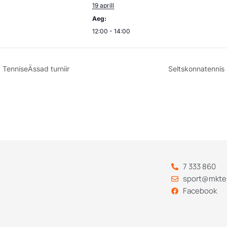
19 aprill
Aeg:
12:00 - 14:00
TenniseÄssad turniir
Seltskonnatennis
7 333 860
sport@mkte
Facebook
Codebry
arendus