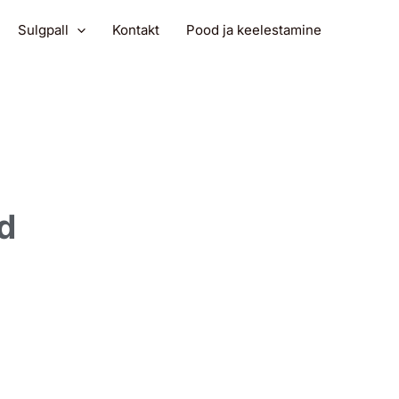
Sulgpall
Kontakt
Pood ja keelestamine
d