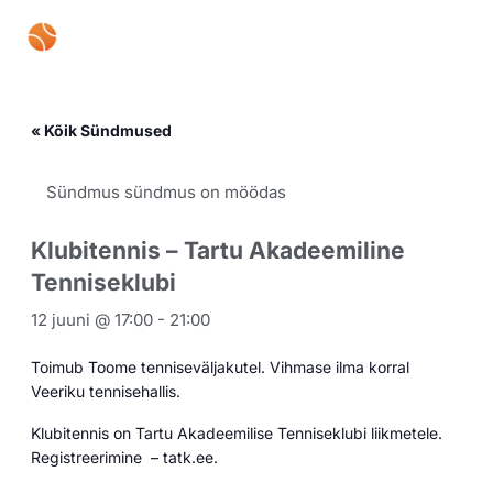
Skip
Mai
to
content
Men
« Kõik Sündmused
Sündmus sündmus on möödas
Klubitennis – Tartu Akadeemiline
Tenniseklubi
12 juuni @ 17:00
-
21:00
Toimub Toome tenniseväljakutel. Vihmase ilma korral
Veeriku tennisehallis.
Klubitennis on Tartu Akadeemilise Tenniseklubi liikmetele.
Registreerimine – tatk.ee.