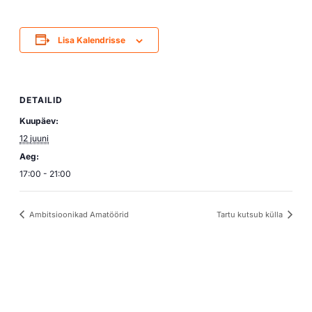
Lisa Kalendrisse
DETAILID
Kuupäev:
12 juuni
Aeg:
17:00 - 21:00
Ambitsioonikad Amatöörid
Tartu kutsub külla