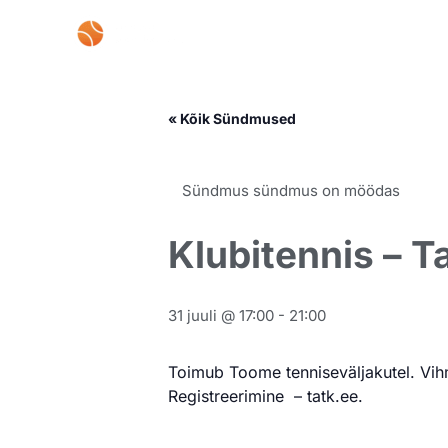
Skip
to
content
« Kõik Sündmused
Sündmus sündmus on möödas
Klubitennis – T
31 juuli @ 17:00
-
21:00
Toimub Toome tenniseväljakutel. Vihma
Registreerimine – tatk.ee.