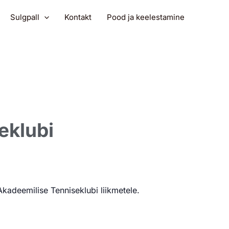
Sulgpall
Kontakt
Pood ja keelestamine
eklubi
Akadeemilise Tenniseklubi liikmetele.