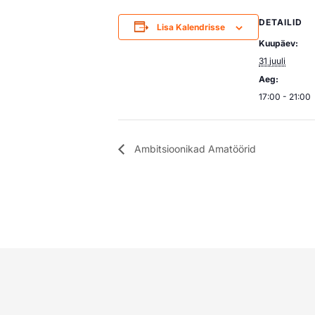
DETAILID
Lisa Kalendrisse
Kuupäev:
31 juuli
Aeg:
17:00 - 21:00
Ambitsioonikad Amatöörid