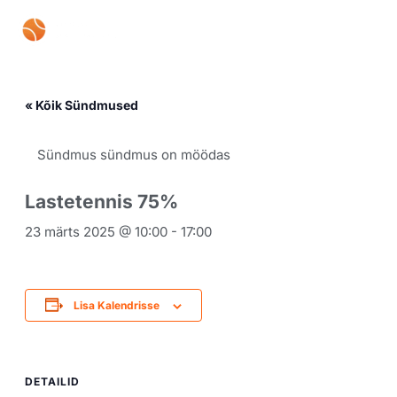
Skip
Mai
to
content
Men
« Kõik Sündmused
Sündmus sündmus on möödas
Lastetennis 75%
23 märts 2025 @ 10:00
-
17:00
Lisa Kalendrisse
DETAILID