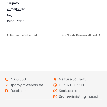
Kuupäev:
23 märts 2025
Aeg:
10:00 - 17:00
Mixtuur Fenixbet Tartu
Eesti Noorte Karikavõistlused
7 333 860
Näituse 33, Tartu
sport@mktennis.ee
E-P 07.00-23.00
Facebook
Keskuse kord
Broneerimistingimused
Codebry
arendus