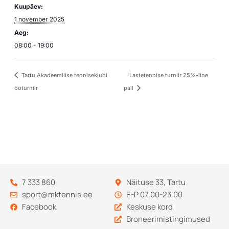
Kuupäev:
1 november 2025
Aeg:
08:00 - 19:00
Tartu Akadeemilise tenniseklubi
Lastetennise turniir 25%-line
ööturniir
pall
7 333 860
Näituse 33, Tartu
sport@mktennis.ee
E-P 07.00-23.00
Facebook
Keskuse kord
Broneerimistingimused