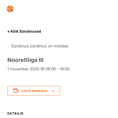
Skip
Mai
to
content
Men
« Kõik Sündmused
Sündmus sündmus on möödas
Nooretliiga III
1 november 2025 @ 08:00
-
19:00
Lisa Kalendrisse
DETAILID