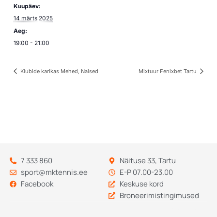
Kuupäev:
14 märts 2025
Aeg:
19:00 - 21:00
Klubide karikas Mehed, Naised
Mixtuur Fenixbet Tartu
7 333 860
Näituse 33, Tartu
sport@mktennis.ee
E-P 07.00-23.00
Facebook
Keskuse kord
Broneerimistingimused
Codebry
arendus