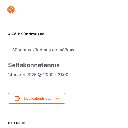
Skip
Mai
to
content
Men
« Kõik Sündmused
Sündmus sündmus on möödas
Seltskonnatennis
14 märts 2025 @ 19:00
-
21:00
Lisa Kalendrisse
DETAILID