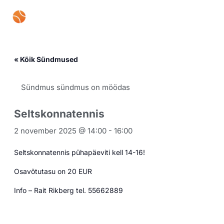
Skip
Mai
to
content
Men
« Kõik Sündmused
Sündmus sündmus on möödas
Seltskonnatennis
2 november 2025 @ 14:00
-
16:00
Seltskonnatennis pühapäeviti kell 14-16!
Osavõtutasu on 20 EUR
Info – Rait Rikberg tel. 55662889