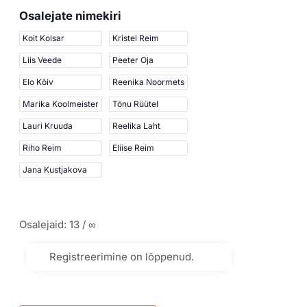
Osalejate nimekiri
Koit Kolsar
Kristel Reim
Liis Veede
Peeter Oja
Elo Kõiv
Reenika Noormets
Marika Koolmeister
Tõnu Rüütel
Lauri Kruuda
Reelika Laht
Riho Reim
Eliise Reim
Jana Kustjakova
Osalejaid: 13 / ∞
Registreerimine on lõppenud.