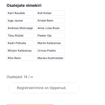
Osalejate nimekiri
Kairi Raudsik
Koit Kolsar
Inge Jasner
Kristel Reim
Andreas Müürsepp
Anna-Liisa Rossi
Tõnu Rüütel
Peeter Oja
Kadri Põlluste
Martin Kallasmaa
Mirjam Kallasmaa
Urmas Paidre
Riho Reim
Marika Koolmeister
Osalejaid: 14 / ∞
Registreerimine on lõppenud.