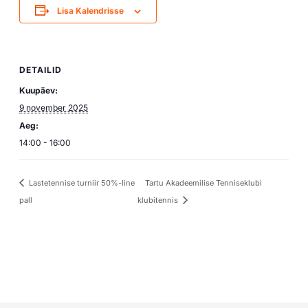
Lisa Kalendrisse
DETAILID
Kuupäev:
9 november 2025
Aeg:
14:00 - 16:00
Lastetennise turniir 50%-line
Tartu Akadeemilise Tenniseklubi
pall
klubitennis