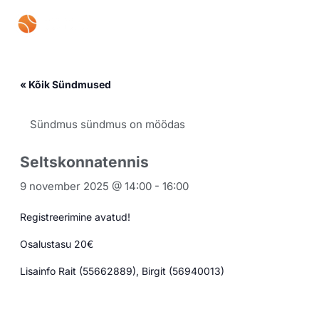
Skip
Mai
to
content
Men
« Kõik Sündmused
Sündmus sündmus on möödas
Seltskonnatennis
9 november 2025 @ 14:00
-
16:00
Registreerimine avatud!
Osalustasu 20€
Lisainfo Rait (55662889), Birgit (56940013)