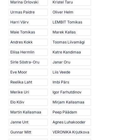
Marina Orlovski
Kristel Taru
Urmas Paidre
Oliver Helm
Harri Värv
LEMBIT Tomikas
Maie Tomikas
Marek Kallas
Andres Kokk
Toomas Liivamägi
Eliisa Hermlin
Katre Kandimaa
Sirle Sõstra-Oru
Janar Oru
Eve Moor
Liis Veede
Reelika Laht
Imbi Pärs
Merike Uri
Igor Farhutdinov
Elo Kõiv
Mirjam Kallasmaa
Martin Kallasmaa
Peep Päädam
Janne Unt
Agnes Luhakooder
Gunnar Mitt
VERONIKA Krjutkova