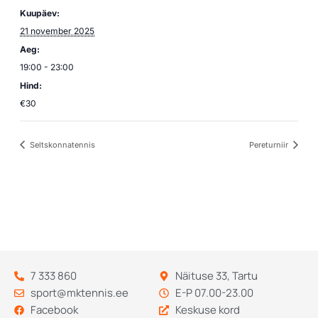
Kuupäev:
21 november 2025
Aeg:
19:00 - 23:00
Hind:
€30
Seltskonnatennis
Pereturniir
7 333 860
Näituse 33, Tartu
sport@mktennis.ee
E-P 07.00-23.00
Facebook
Keskuse kord