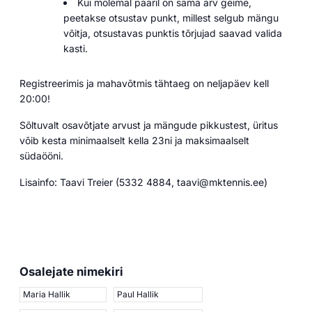
Kui mõlemal paaril on sama arv geime,
peetakse otsustav punkt, millest selgub mängu
võitja, otsustavas punktis tõrjujad saavad valida
kasti.
Registreerimis ja mahavõtmis tähtaeg on neljapäev kell
20:00!
Sõltuvalt osavõtjate arvust ja mängude pikkustest, üritus
võib kesta minimaalselt kella 23ni ja maksimaalselt
südaööni.
Lisainfo: Taavi Treier (5332 4884, taavi@mktennis.ee)
Osalejate nimekiri
Maria Hallik
Paul Hallik