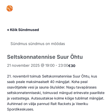
Skip
Mai
to
content
Men
« Kõik Sündmused
Sündmus sündmus on möödas
Seltskonnatennise Suur Õhtu
21 november 2025 @ 19:00
-
23:00
€30
21. novembril toimub Seltskonnatennise Suur Õhtu, kus
saab peale maksimaalselt 40 mängijat. Koha peal
osavõtjatele vesi ja sauna õlu/siider. Nagu tavapärases
seltskonnatenniseski, toimuvad mängud erinevate paariliste
ja vastastega. Autasustakse kolme kõige tublimat mängijat.
Auhinnad on välja pannud Rait Rackets ja Veeriku
Spordikeskuses.