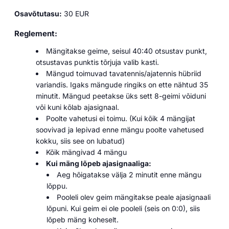
Osavõtutasu:
30 EUR
Reglement:
Mängitakse geime, seisul 40:40 otsustav punkt,
otsustavas punktis tõrjuja valib kasti.
Mängud toimuvad tavatennis/ajatennis hübriid
variandis. Igaks mängude ringiks on ette nähtud 35
minutit. Mängud peetakse üks sett 8-geimi võiduni
või kuni kõlab ajasignaal.
Poolte vahetusi ei toimu. (Kui kõik 4 mängijat
soovivad ja lepivad enne mängu poolte vahetused
kokku, siis see on lubatud)
Kõik mängivad 4 mängu
Kui mäng lõpeb ajasignaaliga:
Aeg hõigatakse välja 2 minutit enne mängu
lõppu.
Pooleli olev geim mängitakse peale ajasignaali
lõpuni. Kui geim ei ole pooleli (seis on 0:0), siis
lõpeb mäng koheselt.