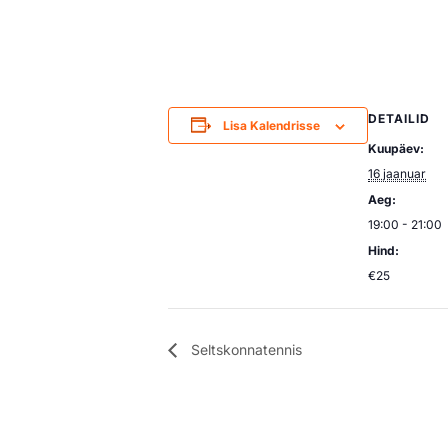
DETAILID
Lisa Kalendrisse
Kuupäev:
16 jaanuar
Aeg:
19:00 - 21:00
Hind:
€25
Seltskonnatennis