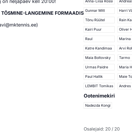
 on neljapäev kell 20:00!
Anna-Liisa Rossi
Andrea
Gunnar Mitt
Harri V
B TÕSMINE-LANGEMINE FORMAADIS
Tõnu Rüütel
Rain K
aavi@mktennis.ee)
Kairi Puur
Oliver 
Raul
Marina 
Katre Kandimaa
Arvi Ro
Maia Boltovsky
Tarmo
Urmas Paidre
Maria H
Paul Hallik
Maie T
LEMBIT Tomikas
Andres
Ootenimekiri
Nadezda Kongi
Osalejaid: 20 / 20