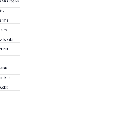
s Müürsepp
ärv
aarma
Helm
orlovski
huniit
allik
omikas
 Kokk