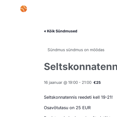
Skip
to
content
« Kõik Sündmused
Sündmus sündmus on möödas
Seltskonnatenn
16 jaanuar @ 19:00
-
21:00
€25
Seltskonnatennis reedeti kell 19-21!
Osavõtutasu on 25 EUR