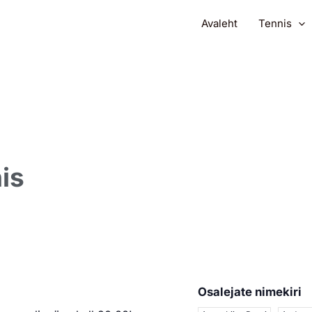
Avaleht
Tennis
is
Osalejate nimekiri