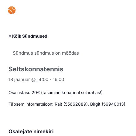
Skip
Mai
to
content
Men
« Kõik Sündmused
Sündmus sündmus on möödas
Seltskonnatennis
18 jaanuar @ 14:00
-
16:00
Osalustasu 20€ (tasumine kohapeal sularahas!)
Täpsem informatsioon: Rait (55662889), Birgit (56940013)
Osalejate nimekiri