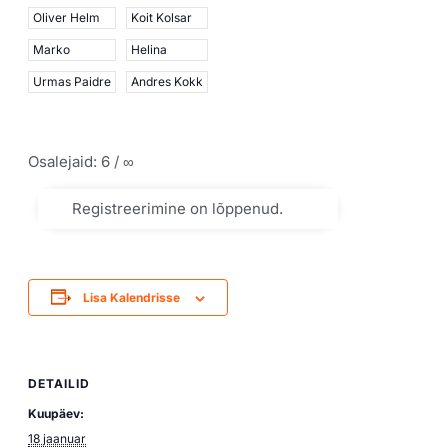
Oliver Helm
Koit Kolsar
Marko
Helina
Urmas Paidre
Andres Kokk
Osalejaid: 6 / ∞
Registreerimine on lõppenud.
Lisa Kalendrisse
DETAILID
Kuupäev:
18 jaanuar