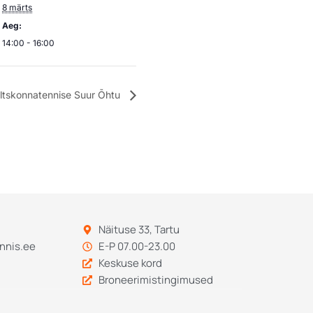
8 märts
Aeg:
14:00 - 16:00
ltskonnatennise Suur Õhtu
Näituse 33, Tartu
nnis.ee
E-P 07.00-23.00
Keskuse kord
Broneerimistingimused