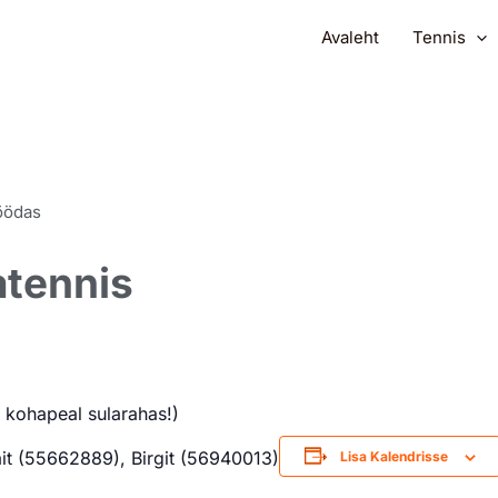
Avaleht
Tennis
öödas
atennis
 kohapeal sularahas!)
it (55662889), Birgit (56940013)
Lisa Kalendrisse