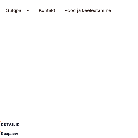
Sulgpall
Kontakt
Pood ja keelestamine
DETAILID
Kuupäev: