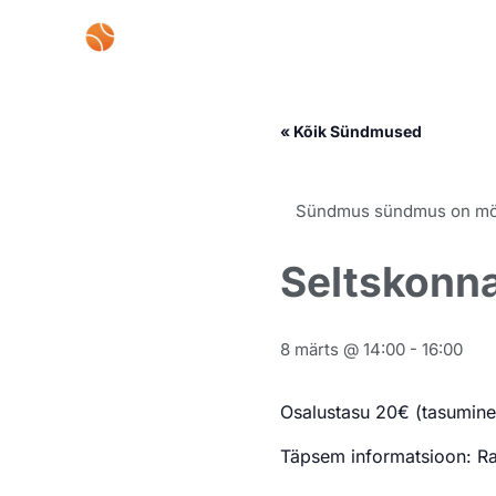
Skip
to
content
« Kõik Sündmused
Sündmus sündmus on m
Seltskonn
8 märts @ 14:00
-
16:00
Osalustasu 20€ (tasumine
Täpsem informatsioon: Ra