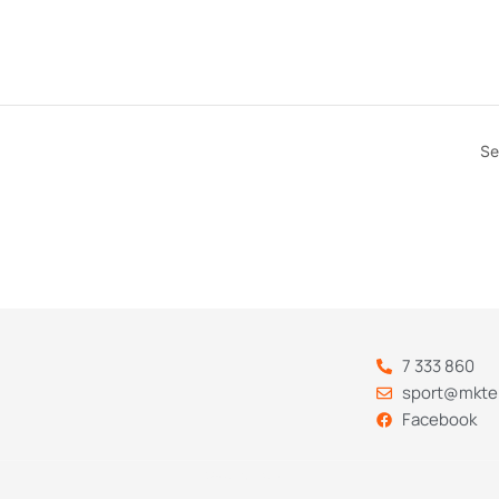
Se
7 333 860
sport@mkte
Facebook
Codebry
arendus