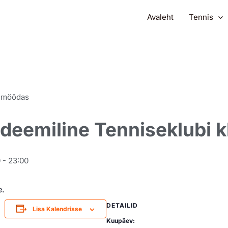
Avaleht
Tennis
 möödas
deemiline Tenniseklubi k
0
-
23:00
e.
DETAILID
Lisa Kalendrisse
Kuupäev: