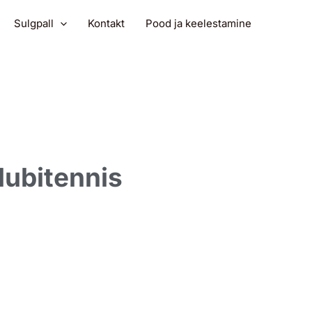
Sulgpall
Kontakt
Pood ja keelestamine
lubitennis