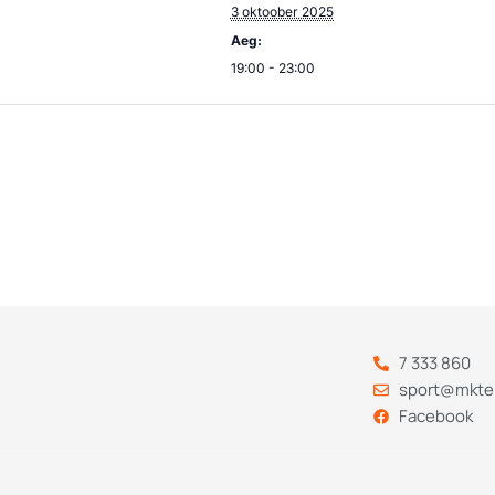
3 oktoober 2025
Aeg:
19:00 - 23:00
7 333 860
sport@mkte
Facebook
Codebry
arendus