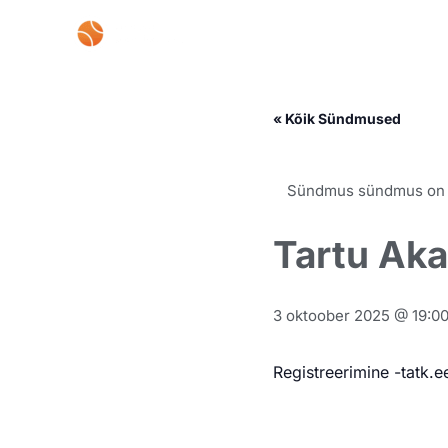
Skip
to
content
« Kõik Sündmused
Sündmus sündmus on
Tartu Aka
3 oktoober 2025 @ 19:0
Registreerimine -tatk.e