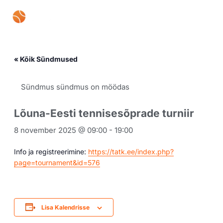
Skip
Mai
to
content
Men
« Kõik Sündmused
Sündmus sündmus on möödas
Lõuna-Eesti tennisesõprade turniir
8 november 2025 @ 09:00
-
19:00
Info ja registreerimine:
https://tatk.ee/index.php?
page=tournament&id=576
Lisa Kalendrisse