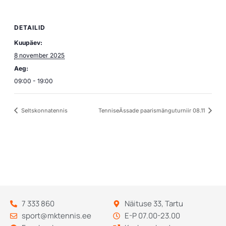
DETAILID
Kuupäev:
8 november 2025
Aeg:
09:00 - 19:00
Seltskonnatennis
TenniseÄssade paarismänguturniir 08.11
7 333 860
Näituse 33, Tartu
sport@mktennis.ee
E-P 07.00-23.00