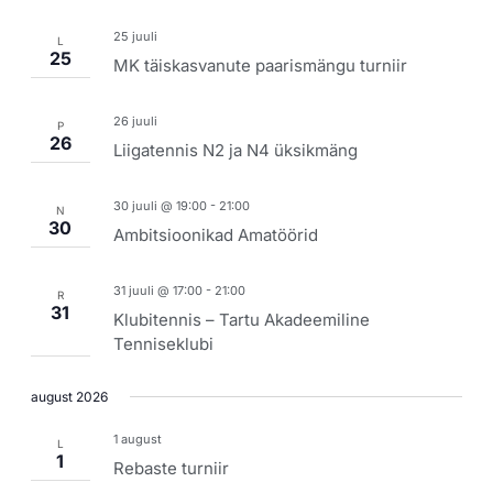
25 juuli
L
25
MK täiskasvanute paarismängu turniir
26 juuli
P
26
Liigatennis N2 ja N4 üksikmäng
30 juuli @ 19:00
-
21:00
N
30
Ambitsioonikad Amatöörid
31 juuli @ 17:00
-
21:00
R
31
Klubitennis – Tartu Akadeemiline
Tenniseklubi
august 2026
1 august
L
1
Rebaste turniir