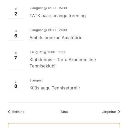
2 august @ 12:30
-
15:30
P
2
TATK paarismängu treening
6 august @ 19:00
-
21:00
N
6
Ambitsioonikad Amatöörid
7 august @ 17:00
-
21:00
R
7
Klubitennis – Tartu Akadeemiline
Tenniseklubi
8 august
L
8
Küüslaugu Tenniseturniir
Sündmused
Sündmu
Eelmine
Täna
Järgmine