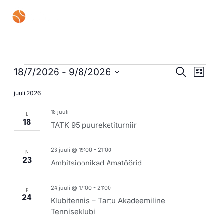
Skip
Mai
to
content
Men
Sündmused
Sündmused
Sünd
18/7/2026
 - 
9/8/2026
Otsi
Nimekiri
Search
Views
Vali
and
Navig
juuli 2026
kuupäev.
Views
18 juuli
L
Navigation
18
TATK 95 puureketiturniir
23 juuli @ 19:00
-
21:00
N
23
Ambitsioonikad Amatöörid
24 juuli @ 17:00
-
21:00
R
24
Klubitennis – Tartu Akadeemiline
Tenniseklubi