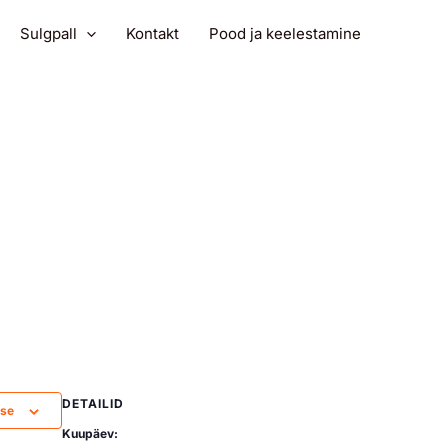
Sulgpall
Kontakt
Pood ja keelestamine
DETAILID
sse
Kuupäev: