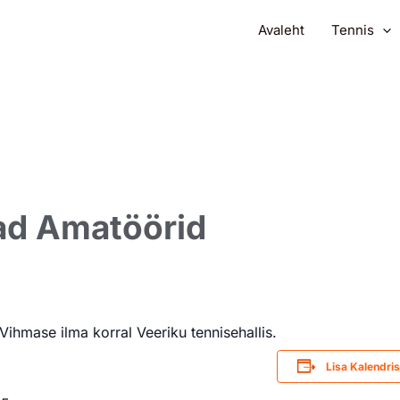
Avaleht
Tennis
ad Amatöörid
ihmase ilma korral Veeriku tennisehallis.
Lisa Kalendri