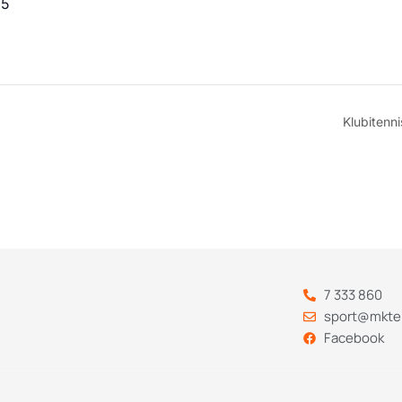
55
Klubitenn
7 333 860
sport@mkte
Facebook
Codebry
arendus