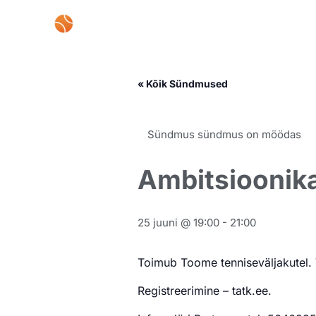
Skip
to
content
« Kõik Sündmused
Sündmus sündmus on möödas
Ambitsioonik
25 juuni @ 19:00
-
21:00
Toimub Toome tenniseväljakutel. V
Registreerimine – tatk.ee.