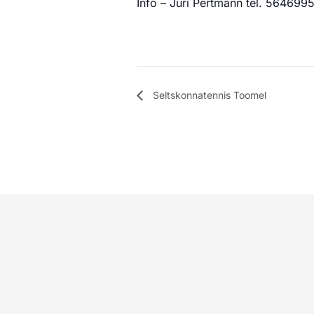
Info – Jüri Pertmann tel. 564699
Seltskonnatennis Toomel