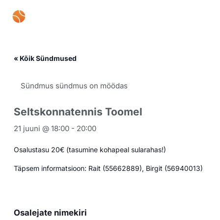
Skip
Mai
to
content
Men
« Kõik Sündmused
Sündmus sündmus on möödas
Seltskonnatennis Toomel
21 juuni @ 18:00
-
20:00
Osalustasu 20€ (tasumine kohapeal sularahas!)
Täpsem informatsioon: Rait (55662889), Birgit (56940013)
Osalejate nimekiri