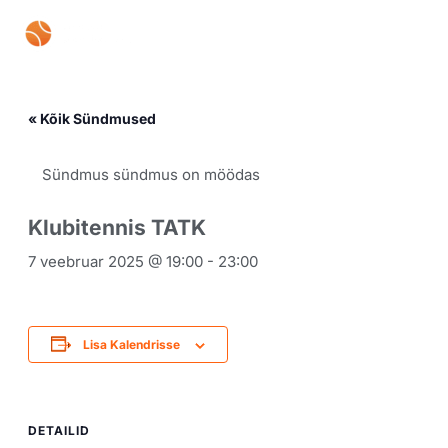
Skip
Mai
to
content
Men
« Kõik Sündmused
Sündmus sündmus on möödas
Klubitennis TATK
7 veebruar 2025 @ 19:00
-
23:00
Lisa Kalendrisse
DETAILID