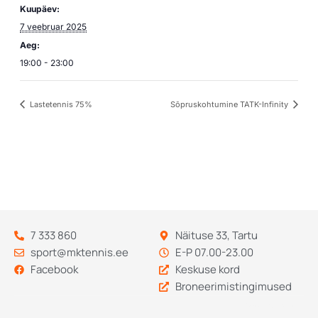
Kuupäev:
7 veebruar 2025
Aeg:
19:00 - 23:00
Lastetennis 75%
Sõpruskohtumine TATK-Infinity
7 333 860
Näituse 33, Tartu
sport@mktennis.ee
E-P 07.00-23.00
Facebook
Keskuse kord
Broneerimistingimused
Codebry
arendus