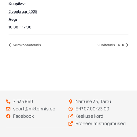
Kuupäev:
2 veebruar 2025
Aeg:
10:00 - 17:00
Seltskonnatennis
Klubitennis TATK
7 333 860
Näituse 33, Tartu
sport@mktennis.ee
E-P 07.00-23.00
Facebook
Keskuse kord
Broneerimistingimused
Codebry
arendus