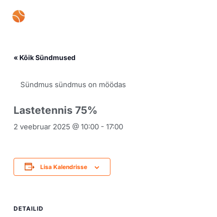
Skip
Mai
to
content
Men
« Kõik Sündmused
Sündmus sündmus on möödas
Lastetennis 75%
2 veebruar 2025 @ 10:00
-
17:00
Lisa Kalendrisse
DETAILID